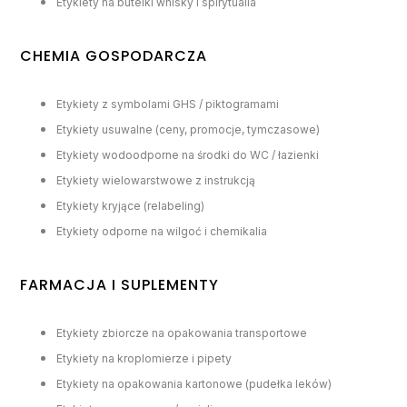
Etykiety na butelki whisky i spirytualia
CHEMIA GOSPODARCZA
Etykiety z symbolami GHS / piktogramami
Etykiety usuwalne (ceny, promocje, tymczasowe)
Etykiety wodoodporne na środki do WC / łazienki
Etykiety wielowarstwowe z instrukcją
Etykiety kryjące (relabeling)
Etykiety odporne na wilgoć i chemikalia
FARMACJA I SUPLEMENTY
Etykiety zbiorcze na opakowania transportowe
Etykiety na kroplomierze i pipety
Etykiety na opakowania kartonowe (pudełka leków)