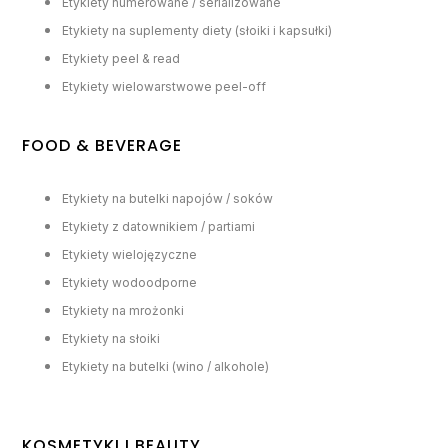
Etykiety numerowane / serializowane
Etykiety na suplementy diety (słoiki i kapsułki)
Etykiety peel & read
Etykiety wielowarstwowe peel-off
FOOD & BEVERAGE
Etykiety na butelki napojów / soków
Etykiety z datownikiem / partiami
Etykiety wielojęzyczne
Etykiety wodoodporne
Etykiety na mrożonki
Etykiety na słoiki
Etykiety na butelki (wino / alkohole)
KOSMETYKI I BEAUTY