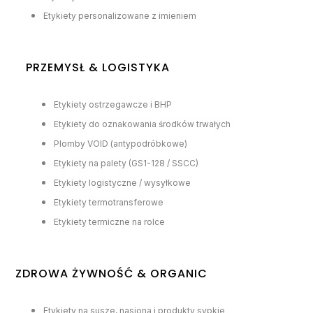
Etykiety personalizowane z imieniem
PRZEMYSŁ & LOGISTYKA
Etykiety ostrzegawcze i BHP
Etykiety do oznakowania środków trwałych
Plomby VOID (antypodróbkowe)
Etykiety na palety (GS1-128 / SSCC)
Etykiety logistyczne / wysyłkowe
Etykiety termotransferowe
Etykiety termiczne na rolce
ZDROWA ŻYWNOŚĆ & ORGANIC
Etykiety na susze, nasiona i produkty sypkie