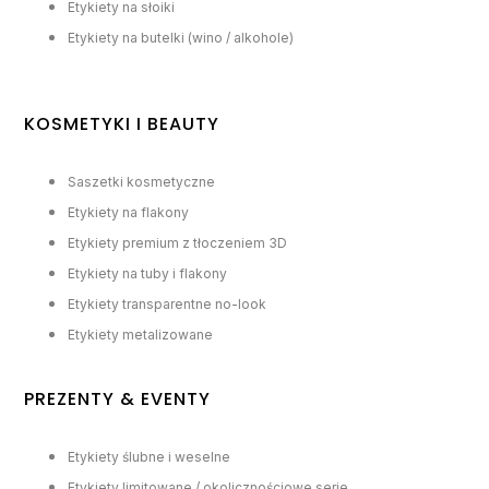
Etykiety na słoiki
Etykiety na butelki (wino / alkohole)
KOSMETYKI I BEAUTY
Saszetki kosmetyczne
Etykiety na flakony
Etykiety premium z tłoczeniem 3D
Etykiety na tuby i flakony
Etykiety transparentne no-look
Etykiety metalizowane
PREZENTY & EVENTY
Etykiety ślubne i weselne
Etykiety limitowane / okolicznościowe serie