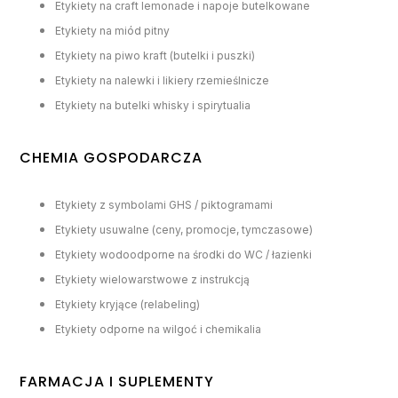
Etykiety na craft lemonade i napoje butelkowane
Etykiety na miód pitny
Etykiety na piwo kraft (butelki i puszki)
Etykiety na nalewki i likiery rzemieślnicze
Etykiety na butelki whisky i spirytualia
CHEMIA GOSPODARCZA
Etykiety z symbolami GHS / piktogramami
Etykiety usuwalne (ceny, promocje, tymczasowe)
Etykiety wodoodporne na środki do WC / łazienki
Etykiety wielowarstwowe z instrukcją
Etykiety kryjące (relabeling)
Etykiety odporne na wilgoć i chemikalia
FARMACJA I SUPLEMENTY