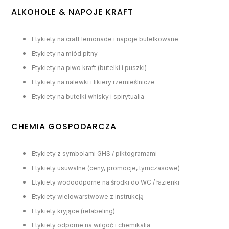
ALKOHOLE & NAPOJE KRAFT
Etykiety na craft lemonade i napoje butelkowane
Etykiety na miód pitny
Etykiety na piwo kraft (butelki i puszki)
Etykiety na nalewki i likiery rzemieślnicze
Etykiety na butelki whisky i spirytualia
CHEMIA GOSPODARCZA
Etykiety z symbolami GHS / piktogramami
Etykiety usuwalne (ceny, promocje, tymczasowe)
Etykiety wodoodporne na środki do WC / łazienki
Etykiety wielowarstwowe z instrukcją
Etykiety kryjące (relabeling)
Etykiety odporne na wilgoć i chemikalia