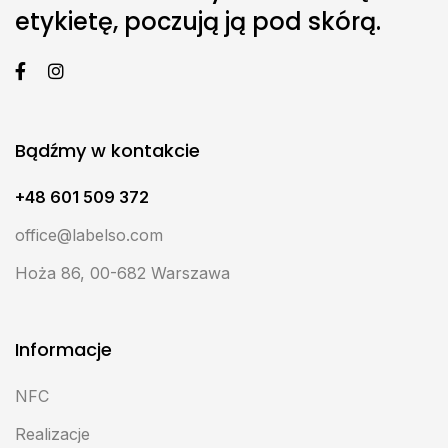
etykietę, poczują ją pod skórą.
Bądźmy w kontakcie
+48 601 509 372
office@labelso.com
Hoża 86, 00-682 Warszawa
Informacje
NFC
Realizacje