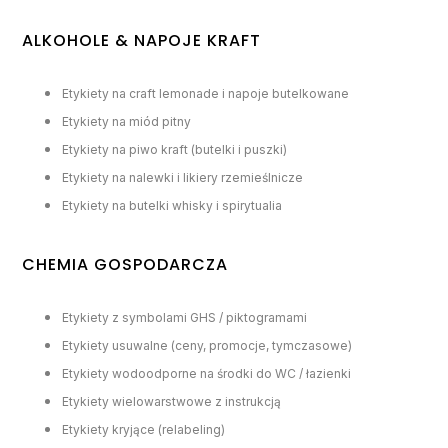
ALKOHOLE & NAPOJE KRAFT
Etykiety na craft lemonade i napoje butelkowane
Etykiety na miód pitny
Etykiety na piwo kraft (butelki i puszki)
Etykiety na nalewki i likiery rzemieślnicze
Etykiety na butelki whisky i spirytualia
CHEMIA GOSPODARCZA
Etykiety z symbolami GHS / piktogramami
Etykiety usuwalne (ceny, promocje, tymczasowe)
Etykiety wodoodporne na środki do WC / łazienki
Etykiety wielowarstwowe z instrukcją
Etykiety kryjące (relabeling)