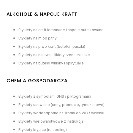
ALKOHOLE & NAPOJE KRAFT
Etykiety na craft lemonade i napoje butelkowane
Etykiety na miód pitny
Etykiety na piwo kraft (butelki i puszki)
Etykiety na nalewki i likiery rzemieślnicze
Etykiety na butelki whisky i spirytualia
CHEMIA GOSPODARCZA
Etykiety z symbolami GHS / piktogramami
Etykiety usuwalne (ceny, promocje, tymczasowe)
Etykiety wodoodporne na środki do WC / łazienki
Etykiety wielowarstwowe z instrukcją
Etykiety kryjące (relabeling)