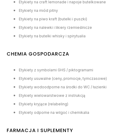
Etykiety na craft lemonade i napoje butelkowane
Etykiety na miód pitny
Etykiety na piwo kraft (butelki i puszki)
Etykiety na nalewki i likiery rzemieślnicze
Etykiety na butelki whisky i spirytualia
CHEMIA GOSPODARCZA
Etykiety z symbolami GHS / piktogramami
Etykiety usuwalne (ceny, promocje, tymczasowe)
Etykiety wodoodporne na środki do WC / łazienki
Etykiety wielowarstwowe z instrukcją
Etykiety kryjące (relabeling)
Etykiety odporne na wilgoć i chemikalia
FARMACJA I SUPLEMENTY