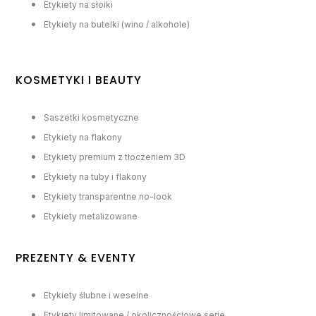
Etykiety na słoiki
Etykiety na butelki (wino / alkohole)
KOSMETYKI I BEAUTY
Saszetki kosmetyczne
Etykiety na flakony
Etykiety premium z tłoczeniem 3D
Etykiety na tuby i flakony
Etykiety transparentne no-look
Etykiety metalizowane
PREZENTY & EVENTY
Etykiety ślubne i weselne
Etykiety limitowane / okolicznościowe serie