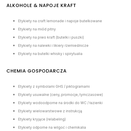
ALKOHOLE & NAPOJE KRAFT
Etykiety na craft lemonade i napoje butelkowane
Etykiety na miód pitny
Etykiety na piwo kraft (butelki i puszki)
Etykiety na nalewki i likiery rzemieślnicze
Etykiety na butelki whisky i spirytualia
CHEMIA GOSPODARCZA
Etykiety z symbolami GHS / piktogramami
Etykiety usuwalne (ceny, promocje, tymczasowe)
Etykiety wodoodporne na środki do WC / łazienki
Etykiety wielowarstwowe z instrukcją
Etykiety kryjące (relabeling)
Etykiety odporne na wilgoć i chemikalia