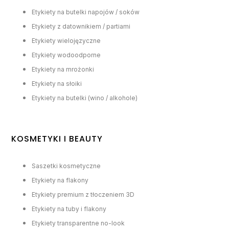
Etykiety na butelki napojów / soków
Etykiety z datownikiem / partiami
Etykiety wielojęzyczne
Etykiety wodoodporne
Etykiety na mrożonki
Etykiety na słoiki
Etykiety na butelki (wino / alkohole)
KOSMETYKI I BEAUTY
Saszetki kosmetyczne
Etykiety na flakony
Etykiety premium z tłoczeniem 3D
Etykiety na tuby i flakony
Etykiety transparentne no-look