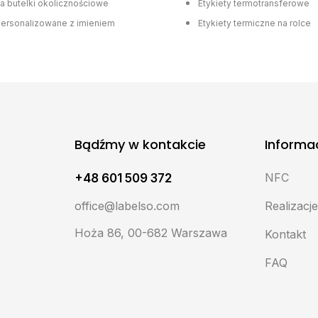
na butelki okolicznościowe
Etykiety termotransferowe
personalizowane z imieniem
Etykiety termiczne na rolce
Bądźmy w kontakcie
Informa
NFC
+48 601 509 372
office@labelso.com
Realizacj
Hoża 86, 00-682 Warszawa
Kontakt
FAQ