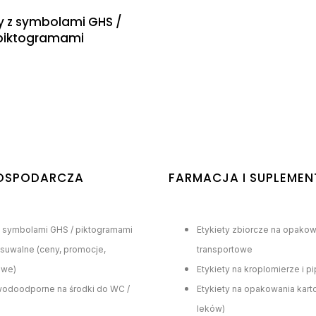
ty z symbolami GHS /
piktogramami
OSPODARCZA
FARMACJA I SUPLEMEN
z symbolami GHS / piktogramami
Etykiety zbiorcze na opakow
usuwalne (ceny, promocje,
transportowe
owe)
Etykiety na kroplomierze i p
 wodoodporne na środki do WC /
Etykiety na opakowania kar
leków)