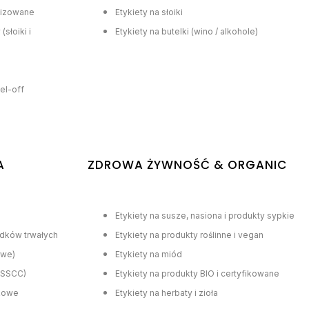
lizowane
Etykiety na słoiki
słoiki i
Etykiety na butelki (wino / alkohole)
el-off
A
ZDROWA ŻYWNOŚĆ & ORGANIC
Etykiety na susze, nasiona i produkty sypkie
odków trwałych
Etykiety na produkty roślinne i vegan
owe)
Etykiety na miód
/ SSCC)
Etykiety na produkty BIO i certyfikowane
łkowe
Etykiety na herbaty i zioła