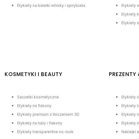
Etykiety na butelki whisky i spirytualia
Etykiety 
Etykiety k
Etykiety 
KOSMETYKI I BEAUTY
PREZENTY 
Saszetki kosmetyczne
Etykiety 
Etykiety na flakony
Etykiety 
Etykiety premium z tłoczeniem 3D
Etykiety 
Etykiety na tuby i flakony
Etykiety 
Etykiety transparentne no-look
Naklejki 