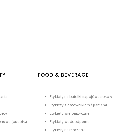
TY
FOOD & BEVERAGE
ania
Etykiety na butelki napojów / soków
Etykiety z datownikiem / partiami
ipety
Etykiety wielojęzyczne
tonowe (pudełka
Etykiety wodoodporne
Etykiety na mrożonki