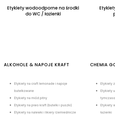
Etykiety wodoodporne na środki
Etykie
do WC / łazienki
ALKOHOLE & NAPOJE KRAFT
CHEMIA G
Etykiety na craft lemonade i napoje
Etykiety 
butelkowane
Etykiety 
Etykiety na miód pitny
tymczas
Etykiety na piwo kraft (butelki i puszki)
Etykiety
Etykiety na nalewki i likiery rzemieślnicze
łazienki