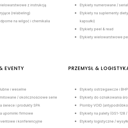
wielowarstwowe z instrukcją
Etykiety numerowane / seria
ryjące (relabeling)
Etykiety na suplementy diety (
odporne na wilgoć i chemikalia
kapsułki)
Etykiety peel & read
Etykiety wielowarstwowe pe
& EVENTY
PRZEMYSŁ & LOGISTYK
ślubne i weselne
Etykiety ostrzegawcze i BHP
limitowane / okolicznościowe serie
Etykiety do oznakowania śr
na świece i produkty SPA
Plomby VOID (antypodróbk
na upominki firmowe
Etykiety na palety (GS1-128 
eventowe i konferencyjne
Etykiety logistyczne / wysy