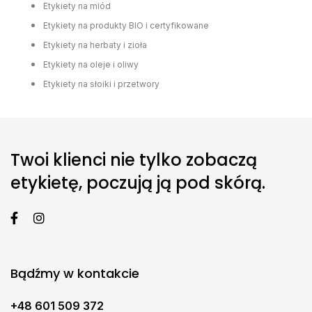
Etykiety na miód
Etykiety na produkty BIO i certyfikowane
Etykiety na herbaty i zioła
Etykiety na oleje i oliwy
Etykiety na słoiki i przetwory
Twoi klienci nie tylko zobaczą
etykietę, poczują ją pod skórą.
Bądźmy w kontakcie
+48 601 509 372