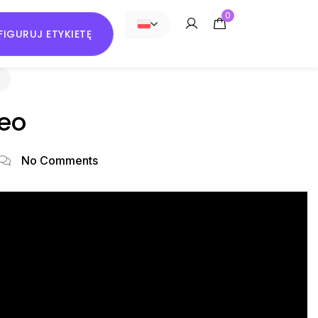
0
IGURUJ ETYKIETĘ
POLSKI
deo
No Comments