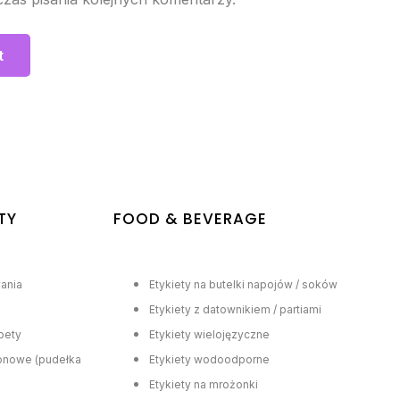
TY
FOOD & BEVERAGE
ania
Etykiety na butelki napojów / soków
Etykiety z datownikiem / partiami
ipety
Etykiety wielojęzyczne
tonowe (pudełka
Etykiety wodoodporne
Etykiety na mrożonki