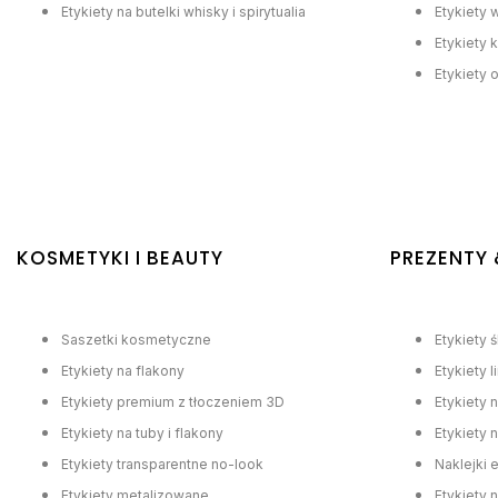
Etykiety na butelki whisky i spirytualia
Etykiety 
Etykiety k
Etykiety 
KOSMETYKI I BEAUTY
PREZENTY 
Saszetki kosmetyczne
Etykiety 
Etykiety na flakony
Etykiety 
Etykiety premium z tłoczeniem 3D
Etykiety 
Etykiety na tuby i flakony
Etykiety 
Etykiety transparentne no-look
Naklejki 
Etykiety metalizowane
Etykiety 