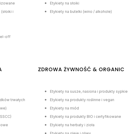
lizowane
Etykiety na słoiki
słoiki i
Etykiety na butelki (wino / alkohole)
el-off
A
ZDROWA ŻYWNOŚĆ & ORGANIC
Etykiety na susze, nasiona i produkty sypkie
odków trwałych
Etykiety na produkty roślinne i vegan
owe)
Etykiety na miód
/ SSCC)
Etykiety na produkty BIO i certyfikowane
łkowe
Etykiety na herbaty i zioła
Etykiety na oleje i oliwy