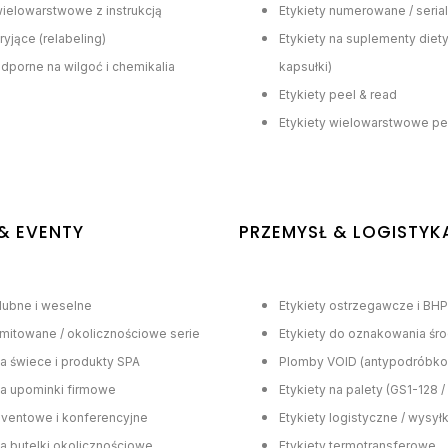
wielowarstwowe z instrukcją
Etykiety numerowane / seria
ryjące (relabeling)
Etykiety na suplementy diety (
odporne na wilgoć i chemikalia
kapsułki)
Etykiety peel & read
Etykiety wielowarstwowe pe
& EVENTY
PRZEMYSŁ & LOGISTYK
ślubne i weselne
Etykiety ostrzegawcze i BHP
limitowane / okolicznościowe serie
Etykiety do oznakowania śr
na świece i produkty SPA
Plomby VOID (antypodróbk
na upominki firmowe
Etykiety na palety (GS1-128 
eventowe i konferencyjne
Etykiety logistyczne / wysy
na butelki okolicznościowe
Etykiety termotransferowe