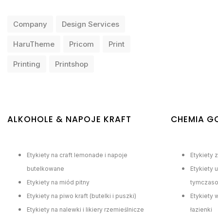
Company
Design Services
HaruTheme
Pricom
Print
Printing
Printshop
ALKOHOLE & NAPOJE KRAFT
CHEMIA G
Etykiety na craft lemonade i napoje
Etykiety 
butelkowane
Etykiety 
Etykiety na miód pitny
tymczas
Etykiety na piwo kraft (butelki i puszki)
Etykiety
Etykiety na nalewki i likiery rzemieślnicze
łazienki