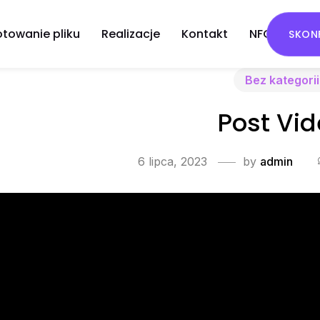
otowanie pliku
Realizacje
Kontakt
NFC
SKONF
NOWOŚĆ
Bez kategorii
Post Vi
6 lipca, 2023
by
admin