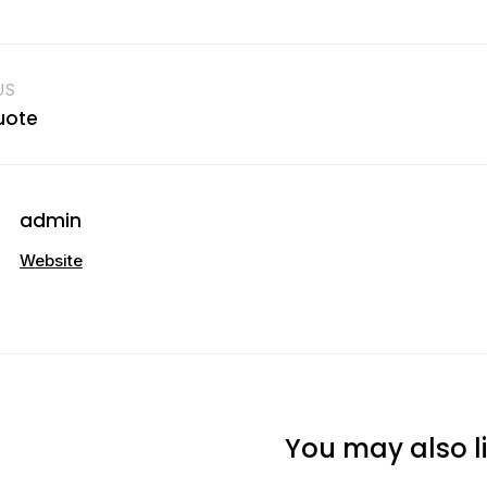
US
uote
admin
Website
You may also li