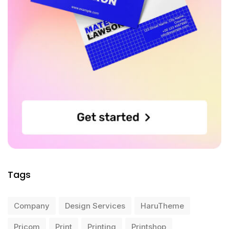
Tags
Company
Design Services
HaruTheme
Pricom
Print
Printing
Printshop