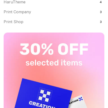
HaruTheme
4
Print Company
3
Print Shop
3