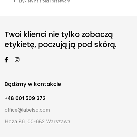
Etykiety na słoiki i przetwory
Twoi klienci nie tylko zobaczą
etykietę, poczują ją pod skórą.
Bądźmy w kontakcie
+48 601 509 372
office@labelso.com
Hoża 86, 00-682 Warszawa